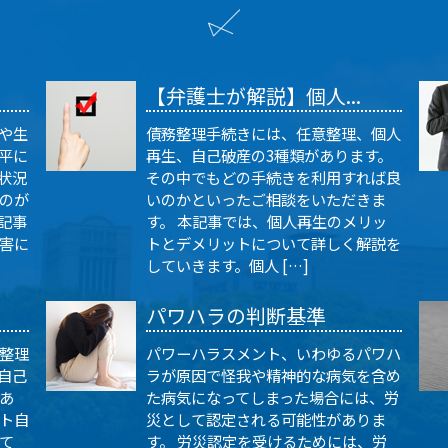
【弁護士が解説】個人...
や生
債務整理手続きには、任意整理、個人
平に
再生、自己破産の3種類があります。
状況
その中でもどの手続きを利用すれば良
のが
いのかといったご相談をいただきま
記事
す。 本記事では、個人再生のメリッ
害に
トとデメリットについて詳しく解説を
していきます。個人 […]
パワハラの判断基準
整理
パワーハラスメント、いわゆるパワハ
自己
ラが原因で怪我や精神的な病気を含め
あ
た病気になってしまった場合には、労
ット自
災として認定される可能性がありま
て
す。 労災認定を受けるためには、労