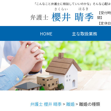
「こんなこと弁護士に相談していいのかな」そんな心配は
【受付時
間】
【定休日
HOME
主な取扱業務
弁護士 櫻井 晴季
>
離婚
>
離婚の種類