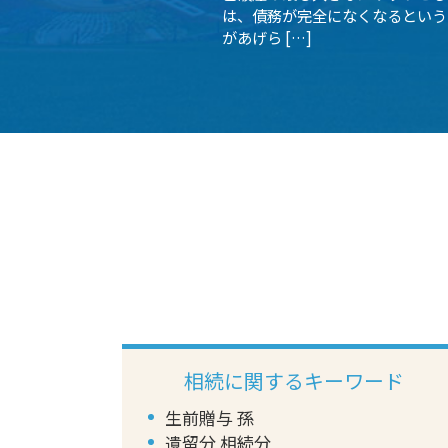
は、債務が完全になくなるという
があげら […]
相続に関するキーワード
生前贈与 孫
遺留分 相続分