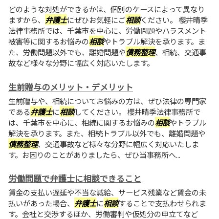
どのような対処ができるかは、個別のケースによって異なり
ますから、
弁護士
にぜひお気軽にご
相談
ください。 櫻井晴季
法律事務所では、千葉市を中心に、労働問題やハラスメント
被害等に関するお悩みの
相談
やトラブル解決を承ります。ま
た、労働問題以外でも、離婚問題や
債務整理
、相続、交通事
故など様々な分野に幅広く対応いたします。
生前贈与のメリット・デメリット
生前贈与や、相続についてお悩みの方は、ぜひ法律の専門家
である
弁護士
に
相談
してください。 櫻井晴季法律事務所で
は、千葉市を中心に、相続に関するお悩みの
相談
やトラブル
解決を承ります。また、相続トラブル以外でも、離婚問題や
債務整理
、交通事故など様々な分野に幅広く対応いたしま
す。お困りのことがありましたら、ぜひ当事務所へ...
労働問題で弁護士に相談できること
賃金の支払い遅延や不当な減給、サービス残業など賃金の未
払いがあった場合、
弁護士
に
相談
することで支払わせられま
す。会社と交渉するほか、労働審判や仮処分の申立てなど