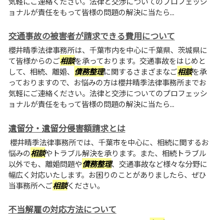
気軽にご連絡ください。法律と交渉についてのプロフェッシ
ョナルが責任をもって皆様の問題の解決に当たら...
交通事故の被害者が請求できる費用について
櫻井晴季法律事務所は、千葉市内を中心に千葉県、茨城県に
て皆様からのご
相談
を承っております。交通事故をはじめと
して、相続、離婚、
債務整理
に関するさまざまなご
相談
を承
っておりますので、お悩みの方は櫻井晴季法律事務所までお
気軽にご連絡ください。法律と交渉についてのプロフェッシ
ョナルが責任をもって皆様の問題の解決に当たら...
遺留分・遺留分侵害額請求とは
櫻井晴季法律事務所では、千葉市を中心に、相続に関するお
悩みの
相談
やトラブル解決を承ります。また、相続トラブル
以外でも、離婚問題や
債務整理
、交通事故など様々な分野に
幅広く対応いたします。お困りのことがありましたら、ぜひ
当事務所へご
相談
ください。
不当解雇の対応方法について