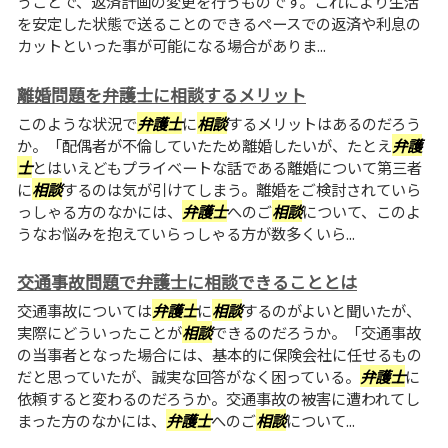
うことで、返済計画の変更を行うものです。これにより生活
を安定した状態で送ることのできるペースでの返済や利息の
カットといった事が可能になる場合がありま...
離婚問題を弁護士に相談するメリット
このような状況で
弁護士
に
相談
するメリットはあるのだろう
か。「配偶者が不倫していたため離婚したいが、たとえ
弁護
士
とはいえどもプライベートな話である離婚について第三者
に
相談
するのは気が引けてしまう。離婚をご検討されていら
っしゃる方のなかには、
弁護士
へのご
相談
について、このよ
うなお悩みを抱えていらっしゃる方が数多くいら...
交通事故問題で弁護士に相談できることとは
交通事故については
弁護士
に
相談
するのがよいと聞いたが、
実際にどういったことが
相談
できるのだろうか。「交通事故
の当事者となった場合には、基本的に保険会社に任せるもの
だと思っていたが、誠実な回答がなく困っている。
弁護士
に
依頼すると変わるのだろうか。交通事故の被害に遭われてし
まった方のなかには、
弁護士
へのご
相談
について...