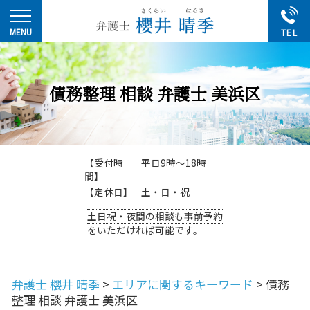
債務整理 相談 弁護士 美浜区
【受付時
平日9時～18時
間】
【定休日】
土・日・祝
土日祝・夜間の相談も事前予約
をいただければ可能です。
弁護士 櫻井 晴季
>
エリアに関するキーワード
>
債務
整理 相談 弁護士 美浜区