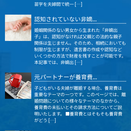
苗字を夫婦間で統一 […]
認知されていない非嫡...
婚姻関係のない男女から生まれた「非嫡出
子」は、認知がなければ父親との法的な親子
関係は生じません。そのため、相続においても
制限が生じますが、遺言書の作成や認知など
いくつかの方法で財産を残すことが可能です。
本記事では、非嫡出 […]
元パートナーが養育費...
子どもがいる夫婦が離婚する場合、養育費は
重要なテーマの一つです。このページでは、離
婚問題についての様々なテーマのなかから、
養育費の未払いとその請求方法についてご説
明いたします。 ■養育費とはそもそも養育費
がどう […]