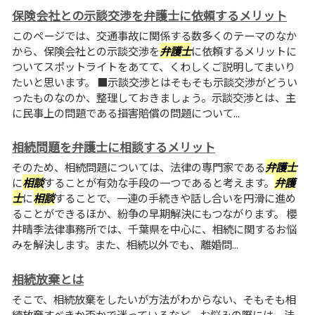
保険会社との示談交渉を弁護士に依頼するメリット
このページでは、交通事故に関係する数多くのテーマのなか
から、保険会社との示談交渉を
弁護士
に依頼するメリットに
ついてスポットライトをあてて、くわしくご説明してまいり
たいと思います。 ■示談交渉とはそもそも示談交渉がどうい
ったものなのか、整理しておきましょう。示談交渉とは、主
に民事上の問題である損害賠償の問題について...
相続問題を弁護士に相談するメリット
そのため、相続問題については、法律の専門家である
弁護士
に
相談
することが有効な手段の一つであると考えます。
弁護
士
に
相談
することで、一連の手続きや話し合いを円滑に進め
ることができるほか、紛争の早期解決にもつながります。 櫻
井晴季法律事務所では、千葉県を中心に、相続に関するお悩
みを解決します。また、相続以外でも、離婚問...
相続放棄とは
そこで、相続放棄をしたいが方法がわからない、そもそも相
続放棄すべきか否かで迷っているなど、お悩みの際には、法