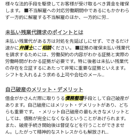
様々な法的手段を駆使してお客様が受け取るべき賃金を確保
します。 ■不当解雇への対応労働期間中であるにもかかわら
ず一方的に解雇する不当解雇のほか、一方的に労...
未払い残業代請求のポイントとは
未払い残業代がある方は対処を先延ばしにせず、できるだけ
速かに
弁護士
にご
相談
ください。 ■証拠の確保未払い残業代
を請求するためには、労働契約の内容がわかる証拠と実際の
労働時間がわかる証拠が必要です。特に後者は未払い残業代
の存在を立証するにあたって非常に重要な証拠といえます。
シフトを入れるよう求める上司や会社のメール...
自己破産のメリット・デメリット
借金がかさんだ際に取りうる
債務整理
手段として自己破産が
あります。自己破産にはメリット・デメリットがあり、どち
らも重要です。 ・メリット自己破産の最も大きなメリットと
しては、債務が完全になくなるということがあげられます。
また、破産手続き開始後は督促などを行うことができませ
ん。したがって精神的なストレスからも解放され...