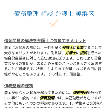
債務整理 相談 弁護士 美浜区
借金問題の解決を弁護士に依頼するメリット
借金にお悩みの際には、一刻も早く
弁護士
に
相談
することで
大きなメリットがあります。例えば、
弁護士
に
相談
を行った
場合貸金業者に対して受任通知を送ります。これにより貸金
業者からの督促が止まるため日常のストレスを大きく軽減す
ることが可能です。状況にもよりますが早ければその日に督
促がやむこともあります。 その他には、債務整...
債務整理の種類
借金が重なった状況を解決するためには、
債務整理
を行って
いく事が一般的です。
債務整理
では、自己破産が有名ですが
その他にもいくつかの種類があります。 1．債権者と交渉を行