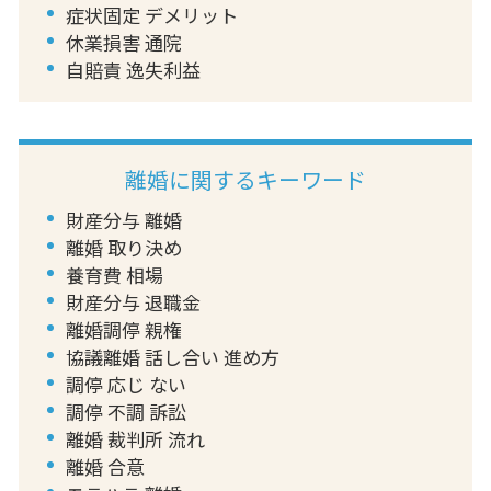
症状固定 デメリット
休業損害 通院
自賠責 逸失利益
離婚に関するキーワード
財産分与 離婚
離婚 取り決め
養育費 相場
財産分与 退職金
離婚調停 親権
協議離婚 話し合い 進め方
調停 応じ ない
調停 不調 訴訟
離婚 裁判所 流れ
離婚 合意