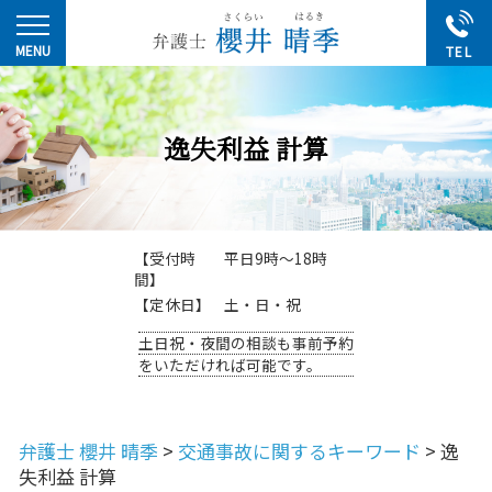
逸失利益 計算
【受付時
平日9時～18時
間】
【定休日】
土・日・祝
土日祝・夜間の相談も事前予約
をいただければ可能です。
弁護士 櫻井 晴季
>
交通事故に関するキーワード
>
逸
失利益 計算