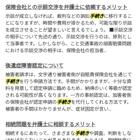
保険会社との示談交渉を弁護士に依頼するメリット
示談が成立しなければ、裁判などの訴訟
手続き
に移行するこ
とになりますが、時間や費用が掛かるため、可能な限り示談
を成立させることが望ましいと言えるでしょう。 ■示談交渉
の相手について先述の通り、示談交渉を行うのは、原則とし
て当事者です。しかしながら、こと交通事故の損害賠償問題
における示談交渉の相手は、保険会社の担当者...
後遺症障害認定について
被害者請求は、文字通り被害者側が自賠責保険会社を通じて
手続き
を行う申請方法です。手間がかかりますが、十分な資
料を用意して認定申請に臨めるため、納得のいく等級が認定
される可能性が高くなります。一方の事前認定は、加害者側
の保険会社が認定申請の
手続き
を代行してくれる方法です。
被害者の手間はかかりませんが、症状固定が言い...
相続問題を弁護士に相談するメリット
相続するにあたって、さまざまな
手続き
や調査、判断をしな
ければならないことが多々あります。たとえば、相続財産に