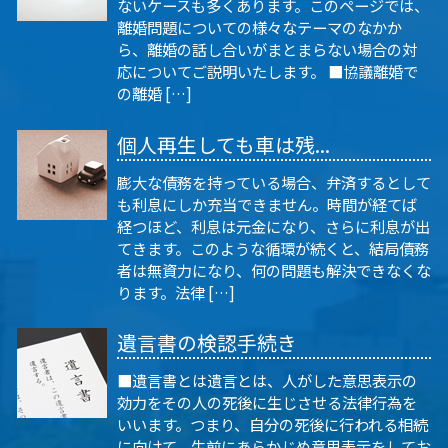
ないケースも多くあります。このページでは、
離婚問題についての様々なテーマのなかか
ら、離婚の話し合いがまとまらない場合の対
応についてご説明いたします。 ■協議離婚で
の離婚 […]
個人再生しても車は残...
膨大な債務を持っている場合、弁済するとして
も利息にしか充当できません。時間が経てば
経つほど、利息は元金になり、さらに利息が出
てきます。このような循環が続くと、結局債務
者は無資力になり、何の問題も解決できなくな
ります。法律 […]
遺言書の検認手続き
■遺言書とは遺言とは、人がした意思表示の
効力をその人の死後に生じさせる法律行為を
いいます。つまり、自分の死後に行われる相続
に向けて、生前にあらかじめ意思表示をしてお