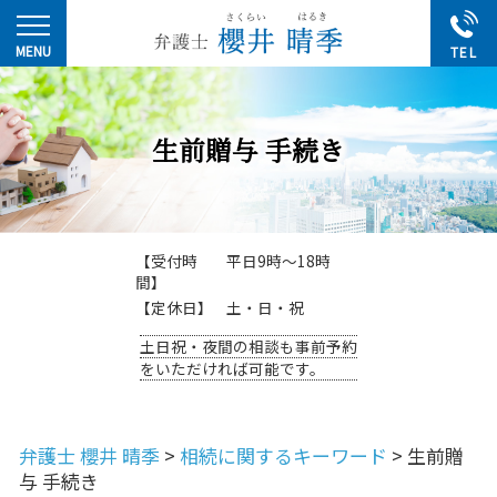
生前贈与 手続き
【受付時
平日9時～18時
間】
【定休日】
土・日・祝
土日祝・夜間の相談も事前予約
をいただければ可能です。
弁護士 櫻井 晴季
>
相続に関するキーワード
>
生前贈
与 手続き