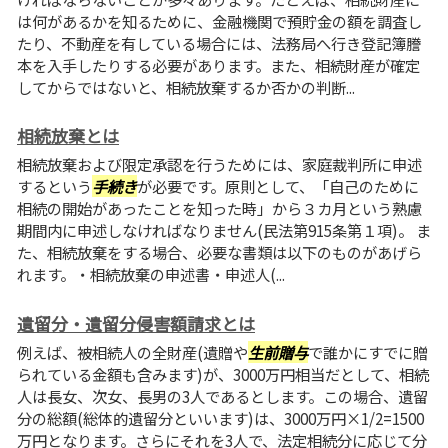
は何があるかを知るために、金融機関で預貯金の額を調査し
たり、不動産を有している場合には、法務局へ行き登記簿謄
本を入手したりする必要があります。また、相続財産が確定
してからではないと、相続放棄するか否かの判断...
相続放棄とは
相続放棄および限定承認を行うためには、家庭裁判所に申述
するという
手続き
が必要です。原則として、「自己のために
相続の開始があったことを知った時」から３カ月という熟慮
期間内に申述しなければなりません(民法第915条第１項)。 ま
た、相続放棄をする場合、必要な書類は以下のものがあげら
れます。・相続放棄の申述書・申述人(...
遺留分・遺留分侵害額請求とは
例えば、被相続人の全財産(遺贈や
生前贈与
で誰かにすでに贈
られている金額も含みます)が、3000万円相当だとして、相続
人は長女、次女、長男の3人であるとします。この場合、遺留
分の総額(総体的遺留分といいます)は、3000万円×1/2=1500
万円となります。さらにそれを3人で、法定相続分に応じて分