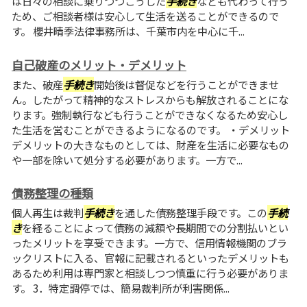
は日々の相談に乗りつつこうした
手続き
なども代わって行う
ため、ご相談者様は安心して生活を送ることができるので
す。 櫻井晴季法律事務所は、千葉市内を中心に千...
自己破産のメリット・デメリット
また、破産
手続き
開始後は督促などを行うことができませ
ん。したがって精神的なストレスからも解放されることにな
ります。強制執行なども行うことができなくなるため安心し
た生活を営むことができるようになるのです。 ・デメリット
デメリットの大きなものとしては、財産を生活に必要なもの
や一部を除いて処分する必要があります。一方で...
債務整理の種類
個人再生は裁判
手続き
を通した債務整理手段です。この
手続
き
を経ることによって債務の減額や長期間での分割払いとい
ったメリットを享受できます。一方で、信用情報機関のブラ
ックリストに入る、官報に記載されるといったデメリットも
あるため利用は専門家と相談しつつ慎重に行う必要がありま
す。 3．特定調停では、簡易裁判所が利害関係...