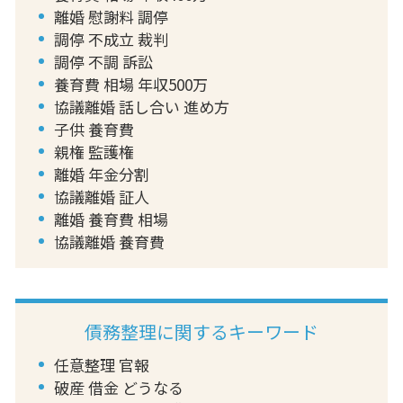
離婚 慰謝料 調停
調停 不成立 裁判
調停 不調 訴訟
養育費 相場 年収500万
協議離婚 話し合い 進め方
子供 養育費
親権 監護権
離婚 年金分割
協議離婚 証人
離婚 養育費 相場
協議離婚 養育費
債務整理に関するキーワード
任意整理 官報
破産 借金 どうなる