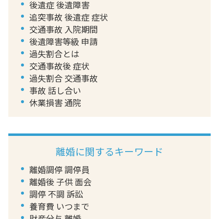
後遺症 後遺障害
追突事故 後遺症 症状
交通事故 入院期間
後遺障害等級 申請
過失割合とは
交通事故後 症状
過失割合 交通事故
事故 話し合い
休業損害 通院
離婚に関するキーワード
離婚調停 調停員
離婚後 子供 面会
調停 不調 訴訟
養育費 いつまで
財産分与 離婚