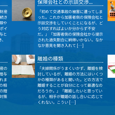
保険会社との示談交渉...
財産
「初めて交通事故の被害に遭ってしま
続き
った。これから加害者側の保険会社と
類や
示談交渉をしていくことになるが、ど
ポイ
う対応すればよいか分からず不安
与と
だ。」「加害者側の保険会社から提示
き、
された過失割合に納得いかない。なか
なか意見を聞き入れて […]
離婚の種類
産の
「夫婦関係がうまくいかず、離婚を検
贈与
討しているが、離婚の方法にはいくつ
れま
かの種類があると聞いた。どの方法で
の相
離婚することが自分にとって最適なの
の贈
だろうか。」「離婚したいと思ってい
対策
るが、相手が離婚の話し合いに応じて
くれない。こうい […]