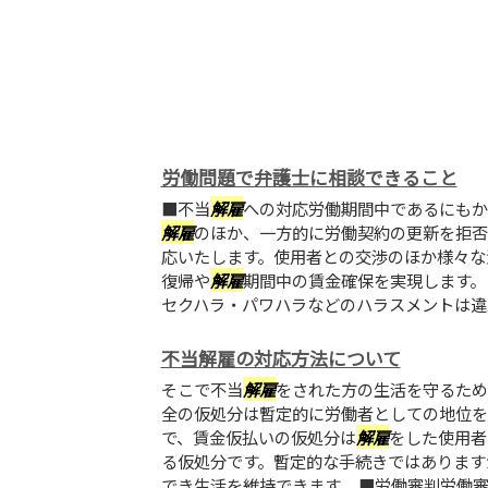
労働問題で弁護士に相談できること
■不当
解雇
への対応労働期間中であるにもか
解雇
のほか、一方的に労働契約の更新を拒否
応いたします。使用者との交渉のほか様々な
復帰や
解雇
期間中の賃金確保を実現します。
セクハラ・パワハラなどのハラスメントは違..
不当解雇の対応方法について
そこで不当
解雇
をされた方の生活を守るため
全の仮処分は暫定的に労働者としての地位を
で、賃金仮払いの仮処分は
解雇
をした使用者
る仮処分です。暫定的な手続きではあります
でき生活を維持できます。 ■労働審判労働審判.