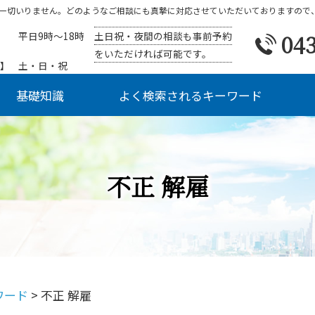
一切いりません。どのようなご相談にも真摯に対応させていただいておりますので
土日祝・夜間の相談も事前予約
043
平日9時～18時
をいただければ可能です。
】
土・日・祝
基礎知識
よく検索されるキーワード
不正 解雇
ワード
>
不正 解雇