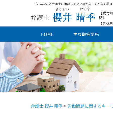
「こんなこと弁護士に相談していいのかな」そんな心配は
【受付時
間】
【定休日
HOME
主な取扱業務
弁護士 櫻井 晴季
>
労働問題に関するキー