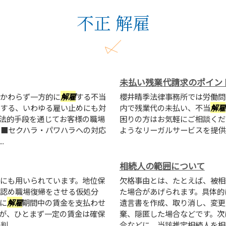
不正 解雇
未払い残業代請求のポイン
かわらず一方的に
解雇
する不当
櫻井晴季法律事務所では労働問
する、いわゆる雇い止めにも対
内で残業代の未払い、不当
解雇
法的手段を通じてお客様の職場
困りの方はお気軽にご相談くだ
 ■セクハラ・パワハラへの対応
ようなリーガルサービスを提供
.
相続人の範囲について
にも用いられています。地位保
欠格事由とは、たとえば、被相
認め職場復帰をさせる仮処分
た場合があげられます。具体的
に
解雇
期間中の賃金を支払わせ
遺言書を作成、取り消し、変更
が、ひとまず一定の賃金は確保
棄、隠匿した場合などです。次
..
合などに、当該推定相続人を相続