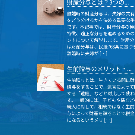
財産分与とは？3つの...
離婚時の財産分与は、夫婦の共有
をどう分けるかを決める重要な手
です。本記事では、財産分与の種
特徴、適正な分与を進めるための
ントについて解説します。財産分
は財産分与は、民法768条に基づ
離婚時に夫婦が […]
生前贈与のメリット・...
生前贈与とは、生きている間に財
贈与をすることで、遺言によって
する「遺贈」などと対比して使わ
す。一般的には、子どもや孫など
続人に対して、相続ではなく生前
与によって財産を譲ることで税金
になるというメリ […]