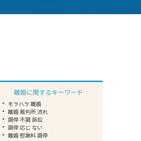
離婚に関するキーワード
モラハラ 離婚
離婚 裁判所 流れ
調停 不調 訴訟
調停 応じ ない
離婚 慰謝料 調停