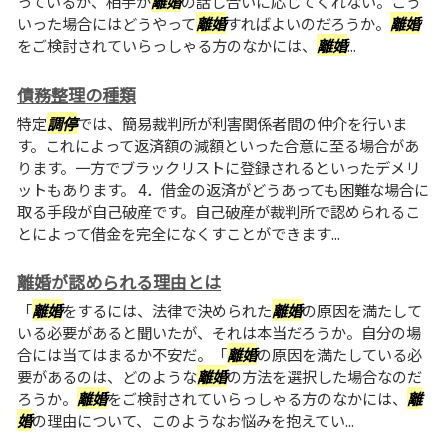
っているが、相手が
離婚
の話し合いに応じてくれない。こう
いった場合にはどうやって
離婚
すればよいのだろうか。
離婚
をご検討されていらっしゃる方のなかには、
離婚
...
債務整理の種類
特定
調停
では、簡易裁判所が利害関係者間の仲介を行いま
す。これによって返済額の減額といった合意に至る場合があ
ります。一方でブラックリストに登録されるといったデメリ
ットもあります。 4．借金の返済がどうあっても困難な場合に
取る手段が自己破産です。自己破産が裁判所で認められるこ
とによって借金を完全になくすことができます...
離婚が認められる理由とは
「
離婚
をするには、法律で決められた
離婚
の原因を満たして
いる必要があると聞いたが、それは本当だろうか。自分の場
合には当てはまるか不安だ。「
離婚
の原因を満たしている必
要があるのは、どのような
離婚
の方法を選択した場合なのだ
ろうか。
離婚
をご検討されていらっしゃる方のなかには、
離
婚
の理由について、このようなお悩みを抱えてい...