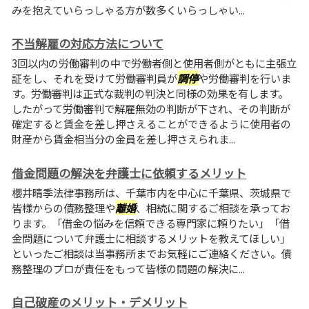
みを抱えていらっしゃる方が数多くいらっしゃい...
不当解雇の対応方法について
3回以内の労働審判の中で労働者側と使用者側がともに主張立
証をし、それを受けて労働審判員が
調停
や労働審判を行いま
す。労働審判は正式な裁判の判決と同様の効果を有します。
したがって労働審判で解雇無効の判断が下され、その判断が
確定すると賃金を差し押さえることができるように使用者の
財産から賃金相当分の金員を差し押さえられま...
借金問題の解決を弁護士に依頼するメリット
櫻井晴季法律事務所は、千葉市内を中心に千葉県、茨城県で
皆様からの債務整理や
離婚
、相続に関するご相談を承ってお
ります。「借金の悩みを信頼できる専門家に頼りたい」「借
金問題について弁護士に相談するメリットを教えてほしい」
といったご相談は当事務所までお気軽にご連絡ください。債
務整理のプロが責任をもって皆様の問題の解決に...
自己破産のメリット・デメリット