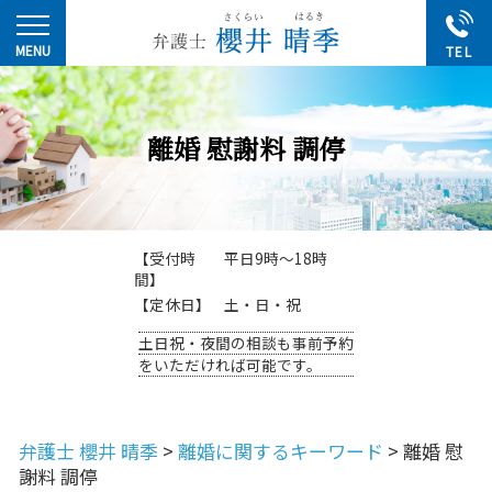
離婚 慰謝料 調停
【受付時
平日9時～18時
間】
【定休日】
土・日・祝
土日祝・夜間の相談も事前予約
をいただければ可能です。
弁護士 櫻井 晴季
>
離婚に関するキーワード
>
離婚 慰
謝料 調停