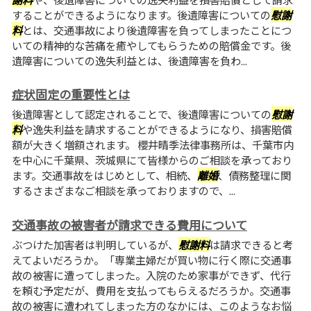
することができるようになります。後遺障害についての
慰謝
料
とは、交通事故により後遺障害を負ってしまったことにつ
いての精神的な苦痛を癒やしてもらうための賠償金です。後
遺障害についての逸失利益とは、後遺障害を負わ...
症状固定の重要性とは
後遺障害として認定されることで、後遺障害についての
慰謝
料
や逸失利益を請求することができるようになり、損害賠償
額が大きく増額されます。 櫻井晴季法律事務所は、千葉市内
を中心に千葉県、茨城県にて皆様からのご相談を承っており
ます。交通事故をはじめとして、相続、
離婚
、債務整理に関
するさまざまなご相談を承っておりますので、...
交通事故の被害者が請求できる費用について
ぶつけた加害者は判明しているが、
慰謝料
は請求できると考
えてよいだろうか。「専業主婦だが買い物に行く際に交通事
故の被害に遭ってしまった。入院のため家事ができず、代行
を頼む予定だが、費用を支払ってもらえるだろうか。交通事
故の被害に遭われてしまった方のなかには、このようなお悩