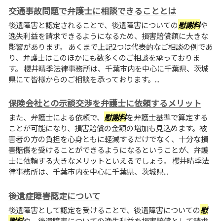
交通事故問題で弁護士に相談できることとは
後遺障害と認定されることで、後遺障害についての
慰謝料
や
逸失利益を請求できるようになるため、損害賠償額に大きな
影響があります。 あくまで上記2つは代表的なご相談の例であ
り、弁護士はこのほかにも数多くのご相談を承っておりま
す。 櫻井晴季法律事務所は、千葉市内を中心に千葉県、茨城
県にて皆様からのご相談を承っております。...
保険会社との示談交渉を弁護士に依頼するメリット
また、弁護士による依頼で、
慰謝料
を弁護士基準で算定する
ことが可能になり、損害賠償の金額の増加も見込めます。被
害者の方の負担を心身ともに軽減するだけでなく、十分な損
害賠償を受けることができるようになるということが、弁護
士に依頼する大きなメリットといえるでしょう。 櫻井晴季法
律事務所は、千葉市内を中心に千葉県、茨城県...
後遺症障害認定について
後遺障害として認定を受けることで、後遺障害についての
慰
謝料
や、後遺障害についての逸失利益を損害賠償として請求