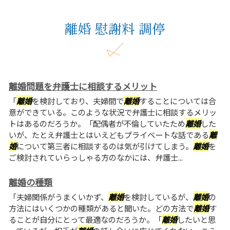
離婚 慰謝料 調停
離婚問題を弁護士に相談するメリット
「
離婚
を検討しており、夫婦間で
離婚
することについては合
意ができている。このような状況で弁護士に相談するメリッ
トはあるのだろうか。「配偶者が不倫していたため
離婚
した
いが、たとえ弁護士とはいえどもプライベートな話である
離
婚
について第三者に相談するのは気が引けてしまう。
離婚
を
ご検討されていらっしゃる方のなかには、弁護士...
離婚の種類
「夫婦関係がうまくいかず、
離婚
を検討しているが、
離婚
の
方法にはいくつかの種類があると聞いた。どの方法で
離婚
す
ることが自分にとって最適なのだろうか。「
離婚
したいと思