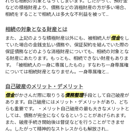
れらも相続の対象となってしまいます。したがって、預貯金
などの積極財産より、債務などの消極財産の方が多い場合、
相続をすることで相続人は多大な不利益を被って...
相続の対象となる財産とは
また、上記のような積極財産以外にも、被相続人が
借金
をし
ていた場合の金銭支払い債務や、保証契約を結んでいた際の
保証債務などのような消極財産についても、相続の対象とな
る財産にあたります。もっとも、相続できない財産もありま
す。「被相続人の一身に専属したもの」すなわち一身専属権
については相続財産となりません。一身専属権と...
自己破産のメリット・デメリット
借金
がかさんだ際に取りうる
債務整理
手段として自己破産が
あります。自己破産にはメリット・デメリットがあり、どち
らも重要です。 ・メリット自己破産の最も大きなメリットと
しては、債務が完全になくなるということがあげられます。
また、破産手続き開始後は督促などを行うことができませ
ん。したがって精神的なストレスからも解放され...