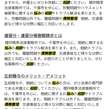
ますから、弁護士にぜひお気軽にご
相談
ください。 櫻井晴季
法律事務所では、千葉市を中心に、労働問題やハラスメント
被害等に関するお
悩み
の
相談
やトラブル解決を承ります。ま
た、労働問題以外でも、離婚問題や
債務整理
、相続、交通事
故など様々な分野に幅広く対応いたします。
遺留分・遺留分侵害額請求とは
櫻井晴季法律事務所では、千葉市を中心に、相続に関するお
悩み
の
相談
やトラブル解決を承ります。また、相続トラブル
以外でも、離婚問題や
債務整理
、交通事故など様々な分野に
幅広く対応いたします。お困りのことがありましたら、ぜひ
当事務所へご
相談
ください。
生前贈与のメリット・デメリット
生前贈与や、相続についてお
悩み
の方は、ぜひ法律の専門家
である弁護士に
相談
してください。 櫻井晴季法律事務所で
は、千葉市を中心に、相続に関するお
悩み
の
相談
やトラブル
解決を承ります。また、相続トラブル以外でも、離婚問題や
債務整理
、交通事故など様々な分野に幅広く対応いたしま