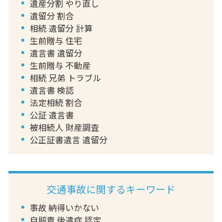
遺産分割 やり直し
遺留分 割合
相続 遺留分 計算
生前贈与 住宅
遺言書 遺留分
生前贈与 不動産
相続 兄弟 トラブル
遺言書 検認
法定相続 割合
公証 遺言書
被相続人 財産調査
公正証書遺言 遺留分
交通事故に関するキーワード
事故 納得いかない
自賠責 後遺症 認定