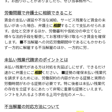
す。お困りのことがありましたら、ぜひ当事務所へ...
労働問題で弁護士に相談できること
賃金の支払い遅延や不当な減給、サービス残業など賃金の未
払いがあった場合、弁護士に
相談
することで支払わせられま
す。会社と交渉するほか、労働審判や仮処分の申立てなど
様々な法的手段を駆使してお客様が受け取るべき賃金を確保
します。 ■不当解雇への対応労働期間中であるにもかかわら
ず一方的に解雇する不当解雇のほか、一方的に労...
未払い残業代請求のポイントとは
未払い残業代がある方は対処を先延ばしにせず、できるだけ
速かに弁護士にご
相談
ください。 ■証拠の確保未払い残業代
を請求するためには、労働契約の内容がわかる証拠と実際の
労働時間がわかる証拠が必要です。特に後者は未払い残業代
の存在を立証するにあたって非常に重要な証拠といえます。
シフトを入れるよう求める上司や会社のメール...
不当解雇の対応方法について