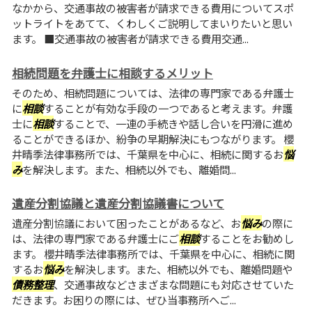
なかから、交通事故の被害者が請求できる費用についてスポ
ットライトをあてて、くわしくご説明してまいりたいと思い
ます。 ■交通事故の被害者が請求できる費用交通...
相続問題を弁護士に相談するメリット
そのため、相続問題については、法律の専門家である弁護士
に
相談
することが有効な手段の一つであると考えます。弁護
士に
相談
することで、一連の手続きや話し合いを円滑に進め
ることができるほか、紛争の早期解決にもつながります。 櫻
井晴季法律事務所では、千葉県を中心に、相続に関するお
悩
み
を解決します。また、相続以外でも、離婚問...
遺産分割協議と遺産分割協議書について
遺産分割協議において困ったことがあるなど、お
悩み
の際に
は、法律の専門家である弁護士にご
相談
することをお勧めし
ます。 櫻井晴季法律事務所では、千葉県を中心に、相続に関
するお
悩み
を解決します。また、相続以外でも、離婚問題や
債務整理
、交通事故などさまざまな問題にも対応させていた
だきます。お困りの際には、ぜひ当事務所へご...