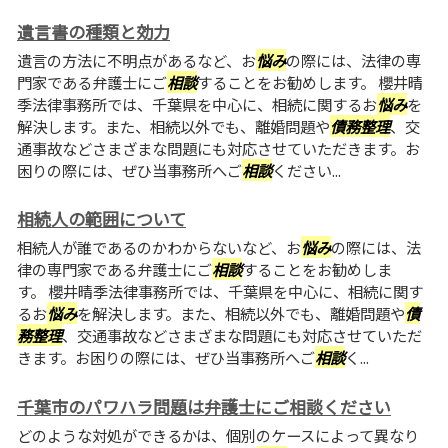
遺言書の種類と効力
遺言の方法に不明点があるなど、お
悩み
の際には、法律の専
門家である弁護士にご
相談
することをお勧めします。 櫻井晴
季法律事務所では、千葉県を中心に、相続に関するお
悩み
を
解決します。また、相続以外でも、離婚問題や
債務整理
、交
通事故などさまざまな問題にも対応させていただきます。お
困りの際には、ぜひ当事務所へご
相談
ください...
相続人の範囲について
相続人が誰であるのかわからないなど、お
悩み
の際には、法
律の専門家である弁護士にご
相談
することをお勧めしま
す。 櫻井晴季法律事務所では、千葉県を中心に、相続に関す
るお
悩み
を解決します。また、相続以外でも、離婚問題や
債
務整理
、交通事故などさまざまな問題にも対応させていただ
きます。お困りの際には、ぜひ当事務所へご
相談
く...
千葉市のパワハラ問題は弁護士にご相談ください
どのような対処ができるかは、個別のケースによって異なり