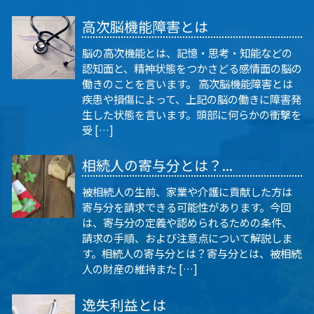
高次脳機能障害とは
脳の高次機能とは、記憶・思考・知能などの
認知面と、精神状態をつかさどる感情面の脳の
働きのことを言います。 高次脳機能障害とは
疾患や損傷によって、上記の脳の働きに障害発
生した状態を言います。頭部に何らかの衝撃を
受 […]
相続人の寄与分とは？...
被相続人の生前、家業や介護に貢献した方は
寄与分を請求できる可能性があります。今回
は、寄与分の定義や認められるための条件、
請求の手順、および注意点について解説しま
す。相続人の寄与分とは？寄与分とは、被相続
人の財産の維持また […]
逸失利益とは