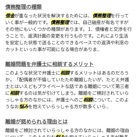
債務整理の種類
借金
が重なった状況を解決するためには、
債務整理
を行って
いく事が一般的です。
債務整理
では、自己破産が有名ですが
その他にもいくつかの種類があります。 1．債権者と交渉を行
うことで、返済計画の変更を行うものです。これにより生活
を安定した状態で送ることのできるペースでの返済や利息の
カットといった事が可能になる場合がありま...
離婚問題を弁護士に相談するメリット
このような状況で弁護士に
相談
するメリットはあるのだろう
か。「配偶者が不倫していたため離婚したいが、たとえ弁護
士とはいえどもプライベートな話である離婚について第三者
に
相談
するのは気が引けてしまう。離婚をご検討されていら
っしゃる方のなかには、弁護士へのご
相談
について、このよ
うなお
悩み
を抱えていらっしゃる方が数多くいら...
離婚が認められる理由とは
離婚をご検討されていらっしゃる方のなかには、離婚の理由
について、このようなお
悩み
を抱えていらっしゃる方が数多